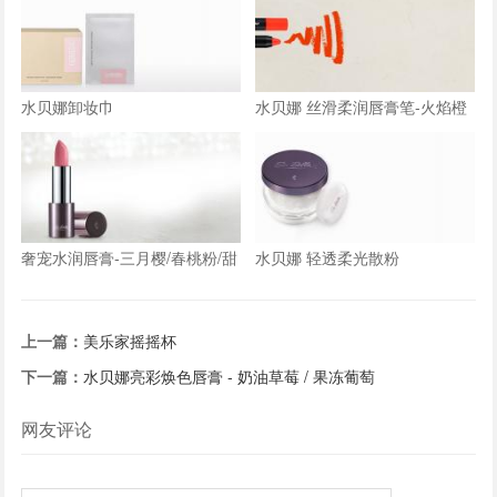
和银杏黄/亮油和哑油
水贝娜卸妆巾
水贝娜 丝滑柔润唇膏笔-火焰橙
光|金人鱼姬|恋恋豆沙|复古朱红
奢宠水润唇膏-三月樱/春桃粉/甜
水贝娜 轻透柔光散粉
杏桃/中国红/粉芙蓉/苹果红/野莓
粉
上一篇：
美乐家摇摇杯
下一篇：
水贝娜亮彩焕色唇膏 - 奶油草莓 / 果冻葡萄
网友评论