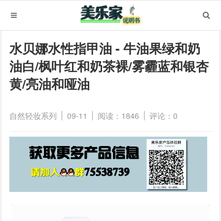
水贝娜水性指甲油 - 牛油果绿和奶
油白/枫叶红和奶茶裸/雾霾蓝和银杏
黄/亮油和哑油
自然轻妆系列
09-11
阅读：1846
评论：0