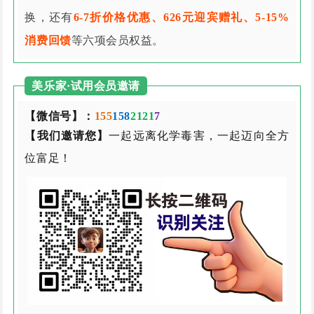
换，还有
6-7折价格优惠、626元迎宾赠礼、5-15%
消费回馈
等六项会员权益。
美乐家·试用会员邀请
【微信号】：
155
158
2121
7
【我们邀请您】
一起远离化学毒害，一起迈向全方
位富足！