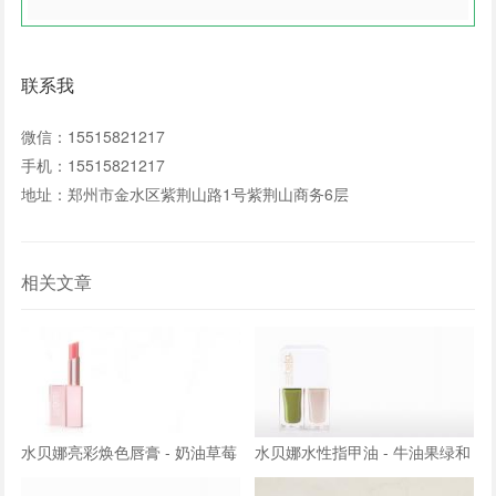
联系我
微信：15515821217
手机：15515821217
地址：郑州市金水区紫荆山路1号紫荆山商务6层
相关文章
水贝娜亮彩焕色唇膏 - 奶油草莓
水贝娜水性指甲油 - 牛油果绿和
/ 果冻葡萄
奶油白/枫叶红和奶茶裸/雾霾蓝