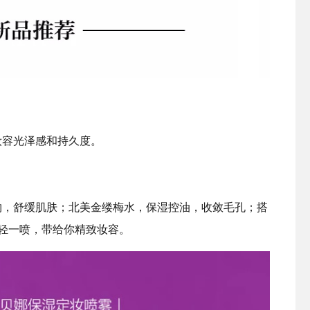
妆容光泽感和持久度。
物，舒缓肌肤；北美金缕梅水，保湿控油，收敛毛孔；搭
轻一喷，带给你精致妆容。