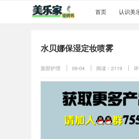
首页
认识美
水贝娜保湿定妆喷雾
面部护理
09-04
阅读：2119
评