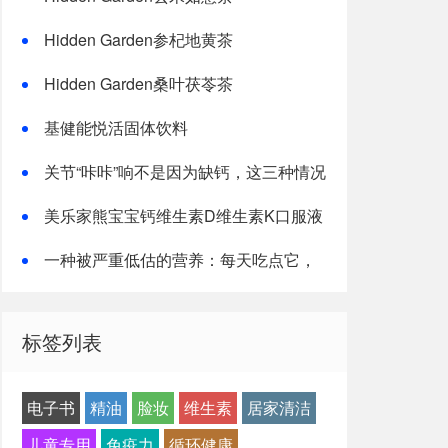
Hidden Garden参杞地黄茶
Hidden Garden桑叶茯苓茶
基健能悦活固体饮料
关节“咔咔”响不是因为缺钙，这三种情况
才是主因
美乐家熊宝宝钙维生素D维生素K口服液
一种被严重低估的营养：每天吃点它，
或能抵消熬夜伤害！
标签列表
电子书
精油
脸妆
维生素
居家清洁
儿童专用
免疫力
循环健康