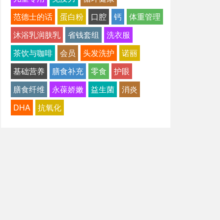
范德士的话
蛋白粉
口腔
钙
体重管理
沐浴乳润肤乳
省钱套组
洗衣服
茶饮与咖啡
会员
头发洗护
诺丽
基础营养
膳食补充
零食
护眼
膳食纤维
永葆娇嫩
益生菌
消炎
DHA
抗氧化