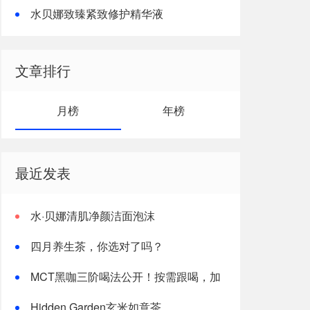
水贝娜致臻紧致修护精华液
文章排行
月榜
年榜
最近发表
水·贝娜清肌净颜洁面泡沫
四月养生茶，你选对了吗？
MCT黑咖三阶喝法公开！按需跟喝，加
速燃体
Hidden Garden玄米如意茶