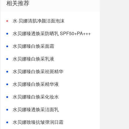
相关推荐
水·贝娜清肌净颜洁面泡沫
水贝娜臻透焕采防晒乳 SPF50+PA+++
水贝娜臻白焕采面霜
水贝娜臻白焕采乳液
水贝娜臻白焕采祛斑精华
水贝娜臻白焕采精华液
水贝娜臻白焕采化妆水
水贝娜臻透焕采洁面乳
水贝娜致臻抗皱弹润日霜