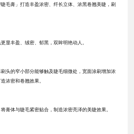
密睫毛膏」打造丰盈浓密、纤长立体、浓黑卷翘美睫，刷
毛更显丰盈、绒密、郁黑，双眸明艳动人。
形刷头的窄小部分能够触及睫毛细微处，宽面涂刷增加浓
打造浓密和卷翘效果。
，将膏体与睫毛紧密贴合，制造浓密亮泽的美睫效果。