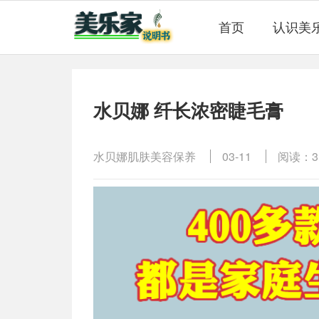
首页
认识美
水贝娜 纤长浓密睫毛膏
水贝娜肌肤美容保养
03-11
阅读：3