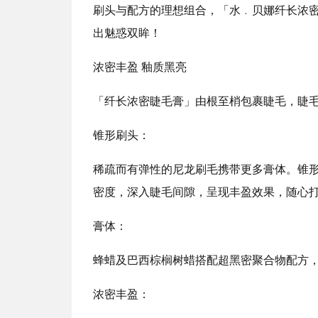
刷头与配方的理想组合，「水﹒贝娜纤长浓
出魅惑双眸！
浓密丰盈 釉质黑亮
「纤长浓密睫毛膏」由根至梢包裹睫毛，睫
锥形刷头：
稀疏而有弹性的尼龙刷毛携带更多膏体。锥
密度，深入睫毛间隙，呈现丰盈效果，随心
膏体：
蜂蜡及巴西棕榈树蜡搭配超黑密聚合物配方
浓密丰盈：