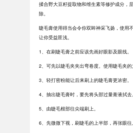
揉合野大豆籽提取物和维生素等修护成分，
除。
睫毛膏使用得当会令你双眸神采飞扬，使用
让你受益匪浅。
1、在刷睫毛膏之前应该先画好眼影及眼线。
2、可先以睫毛夹夹出弯卷度。使用睫毛夹的
3、轻打密粉能让后来刷上的睫毛膏更浓密。
4、抽出睫毛膏时，要先将头部过量膏液拭去
5、由睫毛根部往尖端刷上。
6、先微微下视，刷睫毛的上半部，再张眼往