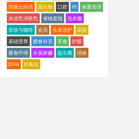
范德士的话
蛋白粉
口腔
钙
体重管理
沐浴乳润肤乳
省钱套组
洗衣服
茶饮与咖啡
会员
头发洗护
诺丽
基础营养
膳食补充
零食
护眼
膳食纤维
永葆娇嫩
益生菌
消炎
DHA
抗氧化