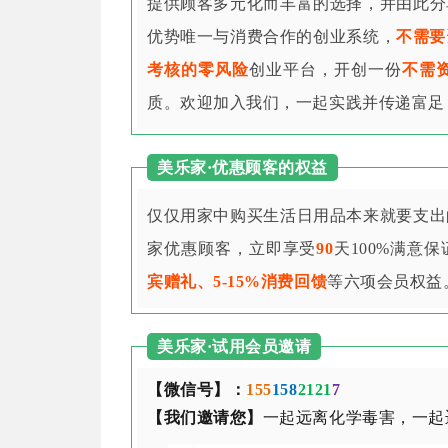
提供顾客多元化而丰富的选择，并由此分
优势唯一与消费合作的创业系统，
不需要
考核的零风险
创业平台，开创一份
不需
质。欢迎加入我们，一起实践并传递富足
美乐家·优惠顾客的权益
仅仅用家中购买生活日用品本来就要支出
家优惠顾客，立即享受
90
天100%满意
宾赠礼、5-15%消费回馈
等六项会员权益
美乐家·试用会员邀请
【微信号】：
155
158
2121
7
【我们邀请您】
一起远离化学毒害，一起