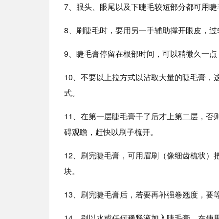
7、眼头、眼尾以及下睫毛较短部分都可用睫
8、刷睫毛时，要用另一手辅助撑开眼皮，过
9、睫毛膏停留在根部时间，可以稍微久一点
10、不要以上拉方式以沾取大量的睫毛膏，
式。
11、在第一层睫毛膏干了后才上第二层，否
碍观瞻，赶快以刷子梳开。
12、刷完睫毛膏，可用眉刷（像细齿梳状）
块。
13、刷完睫毛膏后，若要再补强卷翘度，要
14、别以水或任何稀释液加入睫毛膏，在使