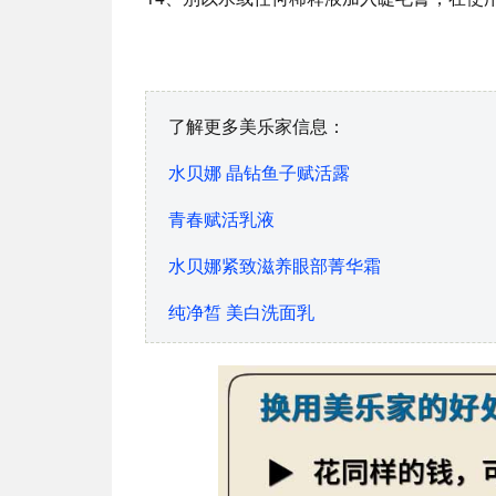
了解更多美乐家信息：
水贝娜 晶钻鱼子赋活露
青春赋活乳液
水贝娜紧致滋养眼部菁华霜
纯净皙 美白洗面乳