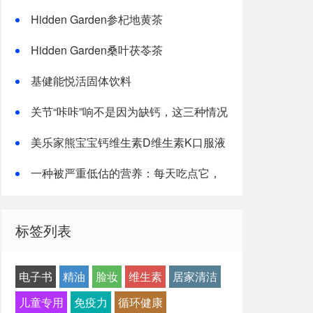
Hidden Garden参杞地黄茶
Hidden Garden桑叶茯苓茶
基健能悦活固体饮料
关节“咔咔”响不是因为缺钙，这三种情况
才是主因
美乐家熊宝宝钙维生素D维生素K口服液
一种被严重低估的营养：每天吃点它，
或能抵消熬夜伤害！
标签列表
电子书
精油
脸妆
维生素
居家清洁
儿童专用
免疫力
循环健康