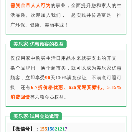
需资金且人人可为
的事业，全面提升您和家人的生
活品质。欢迎加入我们，一起实践并传递富足，推
广环保、健康、美丽事业！
美乐家·优惠顾客的权益
仅仅用家中购买生活日用品本来就要支出的开支，
换个品牌用，换个超市买，就可以成为美乐家优惠
顾客，立即享受
90
天100%满意保证，不满意可退可
换，还有
6-7折价格优惠、626元迎宾赠礼、5-15%
消费回馈
等六项会员权益。
美乐家·试用会员邀请
【微信号】：
155
158
2121
7