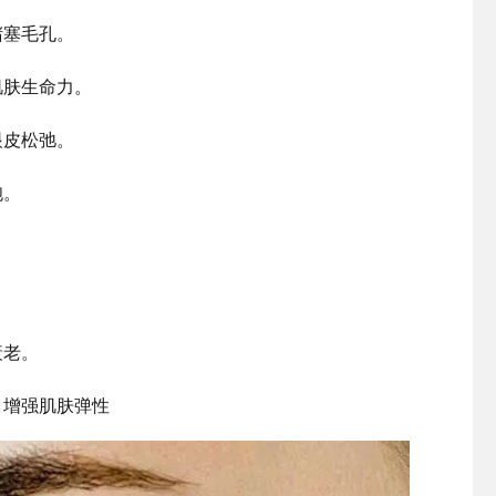
堵塞毛孔。
肌肤生命力。
眼皮松弛。
胞。
。
衰老。
，增强肌肤弹性