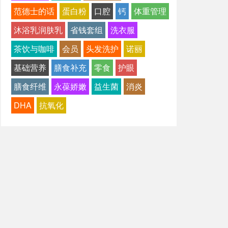
范德士的话
蛋白粉
口腔
钙
体重管理
沐浴乳润肤乳
省钱套组
洗衣服
茶饮与咖啡
会员
头发洗护
诺丽
基础营养
膳食补充
零食
护眼
膳食纤维
永葆娇嫩
益生菌
消炎
DHA
抗氧化