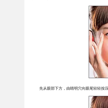
先从眼部下方，由睛明穴向眼尾轻轻按