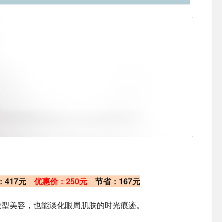
价：417元
优惠价：250元
节省：167元
微型美容，也能淡化眼周肌肤的时光痕迹。