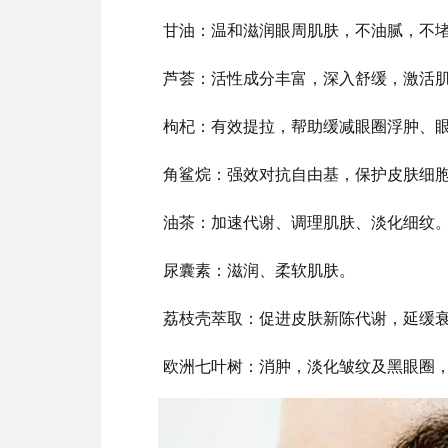
甘油：温和滋润眼周肌肤，不油腻，不
芦荟：活性成分丰富，深入舒缓，激活
枸杞：有效提拉，帮助缓减眼圈浮肿、
角鲨烷：强效对抗自由基，保护皮肤细
油茶：加速代谢、调理肌肤、淡化细纹
尿囊素：滋润、柔软肌肤。
荔枝壳萃取：促进皮肤新陈代谢，延缓
欧洲七叶树：消肿，淡化皱纹及黑眼圈