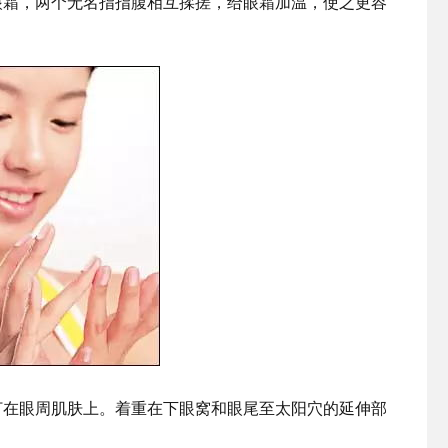
眼霜，两个无名指指腹相互揉搓，给眼霜加温，使之更容
打在眼周肌肤上。着重在下眼窝和眼尾至太阳穴的延伸部