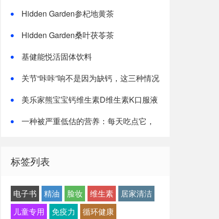
Hidden Garden参杞地黄茶
Hidden Garden桑叶茯苓茶
基健能悦活固体饮料
关节“咔咔”响不是因为缺钙，这三种情况
才是主因
美乐家熊宝宝钙维生素D维生素K口服液
一种被严重低估的营养：每天吃点它，
或能抵消熬夜伤害！
标签列表
电子书
精油
脸妆
维生素
居家清洁
儿童专用
免疫力
循环健康