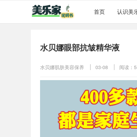
首页
认识美
水贝娜眼部抗皱精华液
水贝娜肌肤美容保养
03-08
阅读：5