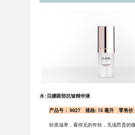
水･贝娜眼部抗皱精华液
产品号： 9827 规格: 15 毫升 零售
轻质滋养，看得见的年轻，无须昂贵的