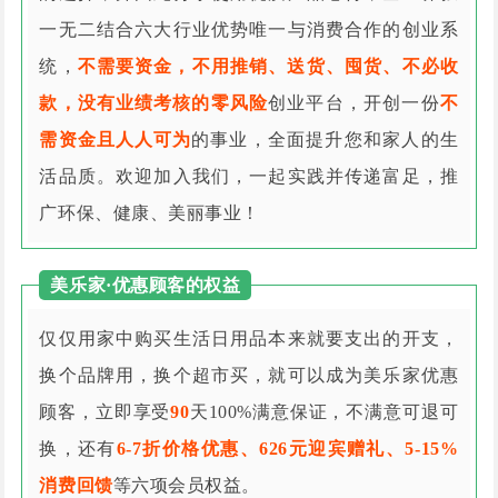
一无二结合六大行业优势唯一与消费合作的创业系
统，
不需要资金，不用推销、送货、囤货、不必收
款，没有业绩考核的零风险
创业平台，开创一份
不
需资金且人人可为
的事业，全面提升您和家人的生
活品质。欢迎加入我们，一起实践并传递富足，推
广环保、健康、美丽事业！
美乐家·优惠顾客的权益
仅仅用家中购买生活日用品本来就要支出的开支，
换个品牌用，换个超市买，就可以成为美乐家优惠
顾客，立即享受
90
天100%满意保证，不满意可退可
换，还有
6-7折价格优惠、626元迎宾赠礼、5-15%
消费回馈
等六项会员权益。