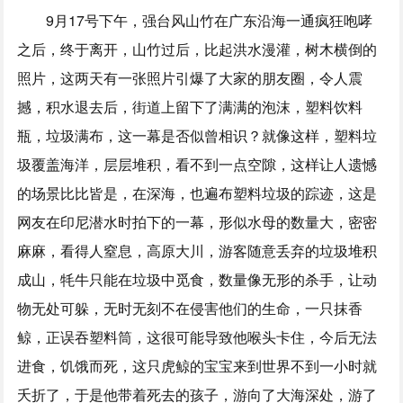
9月17号下午，强台风山竹在广东沿海一通疯狂咆哮
之后，终于离开，山竹过后，比起洪水漫灌，树木横倒的
照片，这两天有一张照片引爆了大家的朋友圈，令人震
撼，积水退去后，街道上留下了满满的泡沫，塑料饮料
瓶，垃圾满布，这一幕是否似曾相识？就像这样，塑料垃
圾覆盖海洋，层层堆积，看不到一点空隙，这样让人遗憾
的场景比比皆是，在深海，也遍布塑料垃圾的踪迹，这是
网友在印尼潜水时拍下的一幕，形似水母的数量大，密密
麻麻，看得人窒息，高原大川，游客随意丢弃的垃圾堆积
成山，牦牛只能在垃圾中觅食，数量像无形的杀手，让动
物无处可躲，无时无刻不在侵害他们的生命，一只抹香
鲸，正误吞塑料筒，这很可能导致他喉头卡住，今后无法
进食，饥饿而死，这只虎鲸的宝宝来到世界不到一小时就
夭折了，于是他带着死去的孩子，游向了大海深处，游了