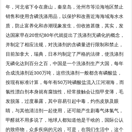
年，河北省下令在唐山，秦皇岛，沧州市等沿海地区禁止
销售和使用含磷洗涤用品，以保护和改善近海海域海水水
质，防止富养化和赤潮现象发生，但收效甚微，其实，发
达国家早在20世纪80年代就提出了洗涤剂无磷化的概念，
并制定了相应法规，对洗涤剂的含磷量进行限制和禁止，
目前加拿大，瑞典，日本均制定了严格的法律，使洗涤剂
无磷化达到百分之百，中国是一个洗涤剂生产大国，每年
合成洗涤剂近300万吨，这些洗涤剂一般都含有磷酸盐，
按现有标准计算，每年有50万吨磷酸盐流入江河湖海，而
氯性漂白剂本身就有腐蚀性，经常接触会让指甲变薄，毛
发脱落，过度暴露，其中容易引起中毒，灼伤皮肤及眼
睛，与其他清洁剂一起使用，还可能产生剧毒气体氯气，
甲醛就不用多说了，地球人都知道他是干啥的，国际公认
的致癌物，众多疾病的元凶，可是，在我们生活中，这个