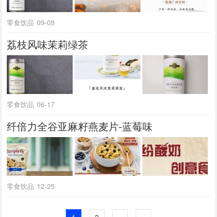
零食饮品
09-09
荔枝风味茉莉绿茶
零食饮品
06-17
纤倍力全谷亚麻籽燕麦片-蓝莓味
零食饮品
12-25